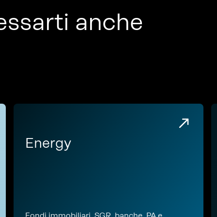
essarti anche
Energy
Fondi immobiliari, SGR, banche, PA e