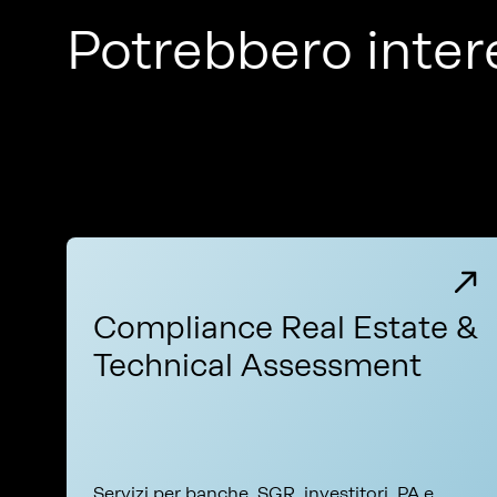
Potrebbero inter
Compliance Real Estate &
Technical Assessment
Servizi per banche, SGR, investitori, PA e