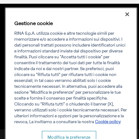
Gestione cookie
Lingua
ITA
Priming your future
RINA S.p.A. utilizza cookie e altre tecnologie simili per
memorizzare e/o accedere a informazioni sui dispositivi. I
dati personali trattati possono includere identificatori unici
RINA Prime supporta i propri clienti nella transizione verso un
e informazioni standard inviate dal dispositivo per diverse
futuro più evoluto e sostenibile
finalità. Puoi cliccare su "Accetta tutti i cookie" per
consentire il trattamento dei tuoi dati per tutte le finalità
indicate da noi e dai nostri partner. Se preferisci, puoi
cliccare su "Rifiuta tutti" per rifiutare tutti i cookie non
essenziali; in tal caso verranno abilitati solo i cookie
tecnicamente necessari. In alternativa, puoi accedere alla
Informati
sezione "Modifica le preferenze" per personalizzare le tue
Scopri RINA
scelte e fornire il consenso per finalità specifiche.
Info legali
Cliccando su “Rifiuta tutti” o chiudendo il banner [X],
Compliance
verranno utilizzati solo i cookie tecnicamente necessari. Per
Whistleblowing
ulteriori informazioni e opzioni per la personalizzazione e la
revoca, La invitiamo a consultare la nostra
Cookie policy
RINA Prime Value Services S.p.A. P.IVA IT 09587170961
Modifica le preferenze