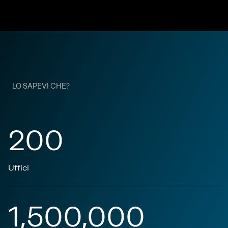
LO SAPEVI CHE?
200
Uffici
1,500,000