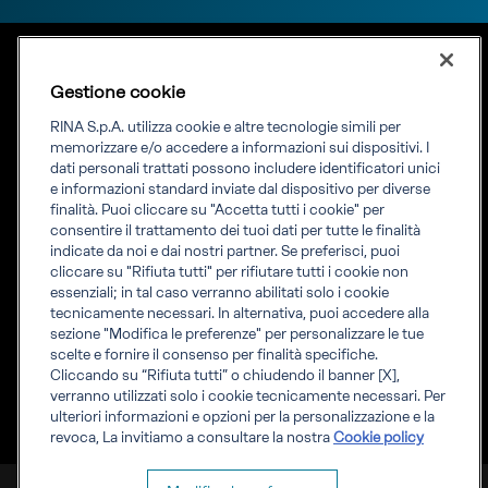
Gestione cookie
Lingua
ITA
Priming your future
RINA S.p.A. utilizza cookie e altre tecnologie simili per
memorizzare e/o accedere a informazioni sui dispositivi. I
dati personali trattati possono includere identificatori unici
RINA Prime supporta i propri clienti nella transizione verso un
e informazioni standard inviate dal dispositivo per diverse
futuro più evoluto e sostenibile
finalità. Puoi cliccare su "Accetta tutti i cookie" per
consentire il trattamento dei tuoi dati per tutte le finalità
indicate da noi e dai nostri partner. Se preferisci, puoi
cliccare su "Rifiuta tutti" per rifiutare tutti i cookie non
essenziali; in tal caso verranno abilitati solo i cookie
tecnicamente necessari. In alternativa, puoi accedere alla
Informati
sezione "Modifica le preferenze" per personalizzare le tue
Scopri RINA
scelte e fornire il consenso per finalità specifiche.
Info legali
Cliccando su “Rifiuta tutti” o chiudendo il banner [X],
Compliance
verranno utilizzati solo i cookie tecnicamente necessari. Per
Whistleblowing
ulteriori informazioni e opzioni per la personalizzazione e la
revoca, La invitiamo a consultare la nostra
Cookie policy