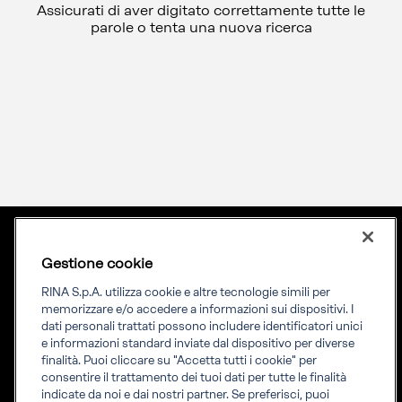
Assicurati di aver digitato correttamente tutte le
parole o tenta una nuova ricerca
Gestione cookie
Lingua
ITA
Priming your future
RINA S.p.A. utilizza cookie e altre tecnologie simili per
memorizzare e/o accedere a informazioni sui dispositivi. I
dati personali trattati possono includere identificatori unici
RINA Prime supporta i propri clienti nella transizione verso un
e informazioni standard inviate dal dispositivo per diverse
futuro più evoluto e sostenibile
finalità. Puoi cliccare su "Accetta tutti i cookie" per
consentire il trattamento dei tuoi dati per tutte le finalità
indicate da noi e dai nostri partner. Se preferisci, puoi