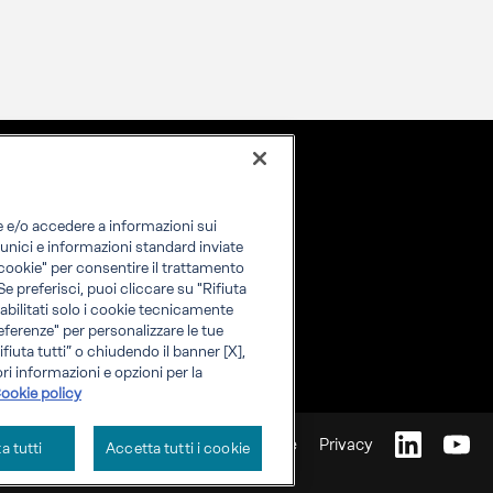
re e/o accedere a informazioni sui
i unici e informazioni standard inviate
i cookie" per consentire il trattamento
 Se preferisci, puoi cliccare su "Rifiuta
o abilitati solo i cookie tecnicamente
eferenze" per personalizzare le tue
fiuta tutti” o chiudendo il banner [X],
ri informazioni e opzioni per la
ookie policy
Cookie
Privacy
ta tutti
Accetta tutti i cookie