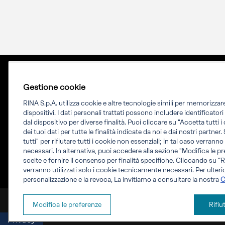
Gestione cookie
RINA S.p.A. utilizza cookie e altre tecnologie simili per memorizza
dispositivi. I dati personali trattati possono includere identificator
dal dispositivo per diverse finalità. Puoi cliccare su "Accetta tutti 
dei tuoi dati per tutte le finalità indicate da noi e dai nostri partner.
Priming your future
tutti" per rifiutare tutti i cookie non essenziali; in tal caso verrann
necessari. In alternativa, puoi accedere alla sezione "Modifica le pr
RINA Prime supporta i propri clienti nella
scelte e fornire il consenso per finalità specifiche. Cliccando su “Ri
verranno utilizzati solo i cookie tecnicamente necessari. Per ulterio
transizione verso un futuro più evoluto e
personalizzazione e la revoca, La invitiamo a consultare la nostra
C
sostenibile
RINA Prime Value Services S.p.A. P.IVA IT 09587170961
Modifica le preferenze
Rifiu
Privacy