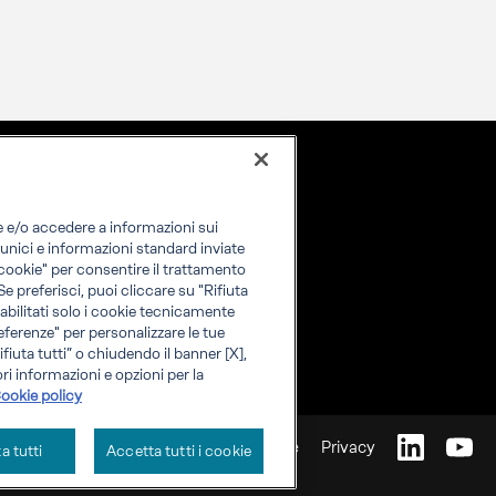
re e/o accedere a informazioni sui
i unici e informazioni standard inviate
i cookie" per consentire il trattamento
 Se preferisci, puoi cliccare su "Rifiuta
o abilitati solo i cookie tecnicamente
eferenze" per personalizzare le tue
fiuta tutti” o chiudendo il banner [X],
ri informazioni e opzioni per la
ookie policy
Cookie
Privacy
ta tutti
Accetta tutti i cookie