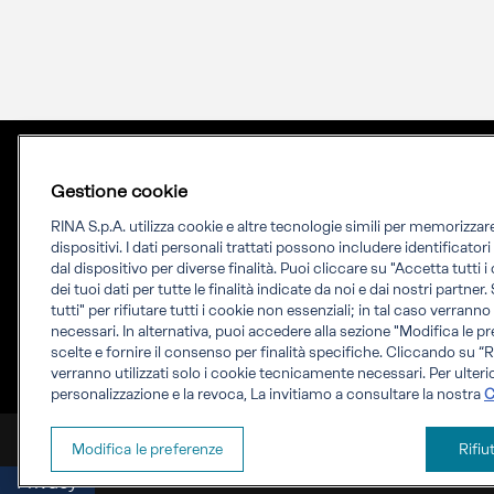
Gestione cookie
RINA S.p.A. utilizza cookie e altre tecnologie simili per memorizza
dispositivi. I dati personali trattati possono includere identificator
dal dispositivo per diverse finalità. Puoi cliccare su "Accetta tutti 
dei tuoi dati per tutte le finalità indicate da noi e dai nostri partner.
Priming your future
tutti" per rifiutare tutti i cookie non essenziali; in tal caso verrann
necessari. In alternativa, puoi accedere alla sezione "Modifica le pr
RINA Prime supporta i propri clienti nella
scelte e fornire il consenso per finalità specifiche. Cliccando su “Ri
verranno utilizzati solo i cookie tecnicamente necessari. Per ulterio
transizione verso un futuro più evoluto e
personalizzazione e la revoca, La invitiamo a consultare la nostra
C
sostenibile
RINA Prime Value Services S.p.A. P.IVA IT 09587170961
Modifica le preferenze
Rifiu
Privacy