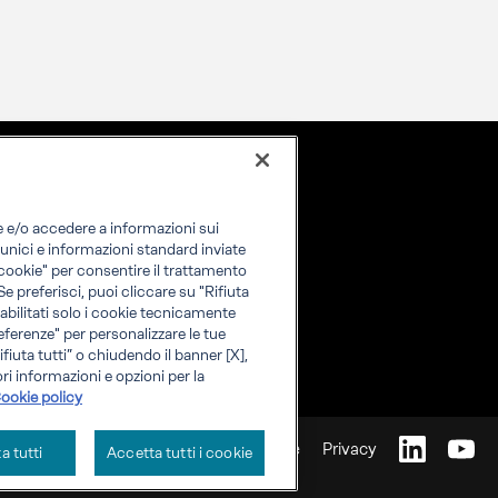
re e/o accedere a informazioni sui
i unici e informazioni standard inviate
i cookie" per consentire il trattamento
 Se preferisci, puoi cliccare su "Rifiuta
o abilitati solo i cookie tecnicamente
eferenze" per personalizzare le tue
fiuta tutti” o chiudendo il banner [X],
ri informazioni e opzioni per la
ookie policy
Cookie
Privacy
ta tutti
Accetta tutti i cookie