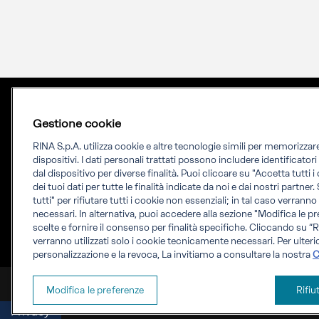
Gestione cookie
RINA S.p.A. utilizza cookie e altre tecnologie simili per memorizza
dispositivi. I dati personali trattati possono includere identificator
dal dispositivo per diverse finalità. Puoi cliccare su "Accetta tutti 
dei tuoi dati per tutte le finalità indicate da noi e dai nostri partner.
Priming your future
tutti" per rifiutare tutti i cookie non essenziali; in tal caso verrann
necessari. In alternativa, puoi accedere alla sezione "Modifica le pr
RINA Prime supporta i propri clienti nella
scelte e fornire il consenso per finalità specifiche. Cliccando su “Ri
verranno utilizzati solo i cookie tecnicamente necessari. Per ulterio
transizione verso un futuro più evoluto e
personalizzazione e la revoca, La invitiamo a consultare la nostra
C
sostenibile
RINA Prime Value Services S.p.A. P.IVA IT 09587170961
Modifica le preferenze
Rifiu
Privacy