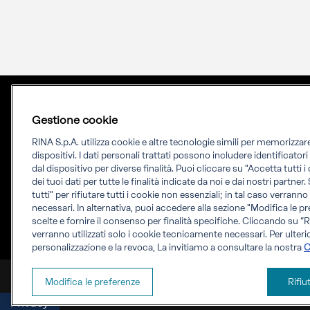
Gestione cookie
RINA S.p.A. utilizza cookie e altre tecnologie simili per memorizza
dispositivi. I dati personali trattati possono includere identificator
dal dispositivo per diverse finalità. Puoi cliccare su "Accetta tutti 
dei tuoi dati per tutte le finalità indicate da noi e dai nostri partner.
Priming your future
tutti" per rifiutare tutti i cookie non essenziali; in tal caso verrann
necessari. In alternativa, puoi accedere alla sezione "Modifica le pr
RINA Prime supporta i propri clienti nella
scelte e fornire il consenso per finalità specifiche. Cliccando su “Ri
verranno utilizzati solo i cookie tecnicamente necessari. Per ulterio
transizione verso un futuro più evoluto e
personalizzazione e la revoca, La invitiamo a consultare la nostra
C
sostenibile
RINA Prime Value Services S.p.A. P.IVA IT 09587170961
Modifica le preferenze
Rifiu
Privacy