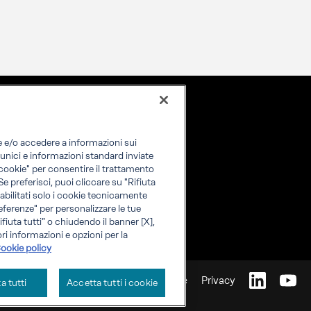
re e/o accedere a informazioni sui
i unici e informazioni standard inviate
i cookie" per consentire il trattamento
 Se preferisci, puoi cliccare su "Rifiuta
o abilitati solo i cookie tecnicamente
eferenze" per personalizzare le tue
fiuta tutti” o chiudendo il banner [X],
ri informazioni e opzioni per la
ookie policy
Cookie
Privacy
ta tutti
Accetta tutti i cookie