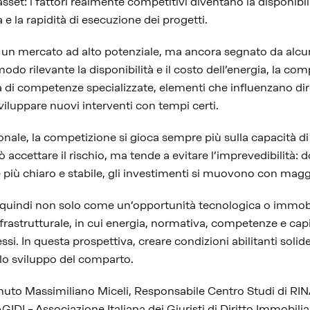
sset: i fattori realmente competitivi diventano la disponibil
tà e la rapidità di esecuzione dei progetti.
e un mercato ad alto potenziale, ma ancora segnato da alcune 
odo rilevante la disponibilità e il costo dell’energia, la com
za di competenze specializzate, elementi che influenzano di
viluppare nuovi interventi con tempi certi.
onale, la competizione si gioca sempre più sulla capacità di
uò accettare il rischio, ma tende a evitare l’imprevedibilità:
 più chiaro e stabile, gli investimenti si muovono con maggi
 quindi non solo come un’opportunità tecnologica o immob
nfrastrutturale, in cui energia, normativa, competenze e capi
i. In questa prospettiva, creare condizioni abilitanti solide
 lo sviluppo del comparto.
enuto Massimiliano Miceli, Responsabile Centro Studi di RIN
IDI – Associazione Italiana dei Giuristi di Diritto Immobiliare