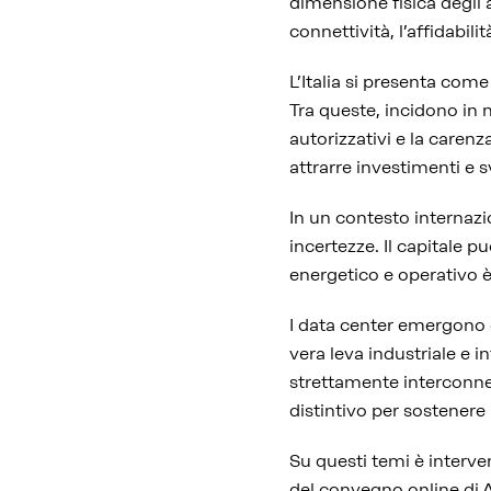
dimensione fisica degli a
connettività, l’affidabili
L’Italia si presenta com
Tra queste, incidono in m
autorizzativi e la caren
attrarre investimenti e s
In un contesto internazi
incertezze. Il capitale p
energetico e operativo è
I data center emergono
vera leva industriale e i
strettamente interconness
distintivo per sostenere
Su questi temi è interv
del convegno online di AG