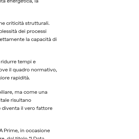
ità energetica, la
criticità strutturali.
plessità dei processi
rettamente la capacità di
 ridurre tempi e
 dove il quadro normativo,
ore rapidità.
iliare, ma come una
tale risultano
 diventa il vero fattore
A Prime, in occasione
, dal titolo “I Data