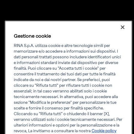
Gestione cookie
Lingua
ITA
Priming your future
RINA S.p.A. utilizza cookie e altre tecnologie simili per
memorizzare e/o accedere a informazioni sui dispositivi. I
dati personali trattati possono includere identificatori unici
RINA Prime supporta i propri clienti nella transizione verso un
e informazioni standard inviate dal dispositivo per diverse
futuro più evoluto e sostenibile
finalità. Puoi cliccare su "Accetta tutti i cookie" per
consentire il trattamento dei tuoi dati per tutte le finalità
indicate da noi e dai nostri partner. Se preferisci, puoi
cliccare su "Rifiuta tutti" per rifiutare tutti i cookie non
essenziali; in tal caso verranno abilitati solo i cookie
tecnicamente necessari. In alternativa, puoi accedere alla
Informati
sezione "Modifica le preferenze" per personalizzare le tue
Scopri RINA
scelte e fornire il consenso per finalità specifiche.
Info legali
Cliccando su “Rifiuta tutti” o chiudendo il banner [X],
Compliance
verranno utilizzati solo i cookie tecnicamente necessari. Per
Whistleblowing
ulteriori informazioni e opzioni per la personalizzazione e la
revoca, La invitiamo a consultare la nostra
Cookie policy