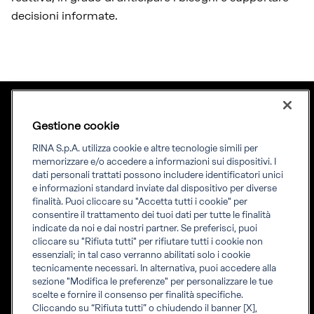
decisioni informate.
Gestione cookie
Lingua
ITA
Priming your future
RINA S.p.A. utilizza cookie e altre tecnologie simili per
memorizzare e/o accedere a informazioni sui dispositivi. I
dati personali trattati possono includere identificatori unici
RINA Prime supporta i propri clienti nella transizione verso un
e informazioni standard inviate dal dispositivo per diverse
futuro più evoluto e sostenibile
finalità. Puoi cliccare su "Accetta tutti i cookie" per
consentire il trattamento dei tuoi dati per tutte le finalità
indicate da noi e dai nostri partner. Se preferisci, puoi
cliccare su "Rifiuta tutti" per rifiutare tutti i cookie non
essenziali; in tal caso verranno abilitati solo i cookie
tecnicamente necessari. In alternativa, puoi accedere alla
Informati
sezione "Modifica le preferenze" per personalizzare le tue
Scopri RINA
scelte e fornire il consenso per finalità specifiche.
Info legali
Cliccando su “Rifiuta tutti” o chiudendo il banner [X],