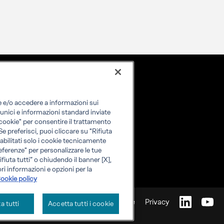
re e/o accedere a informazioni sui
i unici e informazioni standard inviate
i cookie" per consentire il trattamento
 Se preferisci, puoi cliccare su "Rifiuta
o abilitati solo i cookie tecnicamente
eferenze" per personalizzare le tue
fiuta tutti” o chiudendo il banner [X],
ri informazioni e opzioni per la
ookie policy
Cookie
Privacy
ta tutti
Accetta tutti i cookie