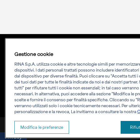
Gestione cookie
RINA S.p.A. utilizza cookie e altre tecnologie simili per memorizza
dispositivi. I dati personali trattati possono includere identificator
dal dispositivo per diverse finalità. Puoi cliccare su "Accetta tutti 
dei tuoi dati per tutte le finalità indicate da noi e dai nostri partner.
Priming your future
tutti" per rifiutare tutti i cookie non essenziali; in tal caso verrann
necessari. In alternativa, puoi accedere alla sezione "Modifica le pr
RINA Prime supporta i propri clienti nella
scelte e fornire il consenso per finalità specifiche. Cliccando su “Ri
verranno utilizzati solo i cookie tecnicamente necessari. Per ulterio
transizione verso un futuro più evoluto e
personalizzazione e la revoca, La invitiamo a consultare la nostra
C
sostenibile
RINA Prime Value Services S.p.A. P.IVA IT 09587170961
Modifica le preferenze
Rifiu
Privacy