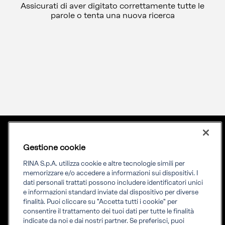
Assicurati di aver digitato correttamente tutte le
parole o tenta una nuova ricerca
Gestione cookie
Lingua
ITA
Priming your future
RINA S.p.A. utilizza cookie e altre tecnologie simili per
memorizzare e/o accedere a informazioni sui dispositivi. I
dati personali trattati possono includere identificatori unici
RINA Prime supporta i propri clienti nella transizione verso un
e informazioni standard inviate dal dispositivo per diverse
futuro più evoluto e sostenibile
finalità. Puoi cliccare su "Accetta tutti i cookie" per
consentire il trattamento dei tuoi dati per tutte le finalità
indicate da noi e dai nostri partner. Se preferisci, puoi