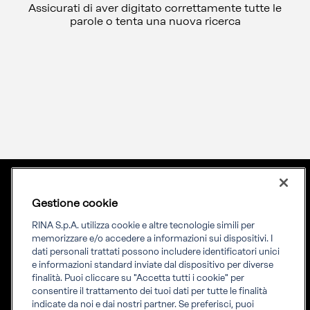
Assicurati di aver digitato correttamente tutte le
parole o tenta una nuova ricerca
Gestione cookie
Lingua
ITA
Priming your future
RINA S.p.A. utilizza cookie e altre tecnologie simili per
memorizzare e/o accedere a informazioni sui dispositivi. I
dati personali trattati possono includere identificatori unici
RINA Prime supporta i propri clienti nella transizione verso un
e informazioni standard inviate dal dispositivo per diverse
futuro più evoluto e sostenibile
finalità. Puoi cliccare su "Accetta tutti i cookie" per
consentire il trattamento dei tuoi dati per tutte le finalità
indicate da noi e dai nostri partner. Se preferisci, puoi