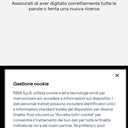
Assicurati di aver digitato correttamente tutte le
parole o tenta una nuova ricerca
Gestione cookie
Lingua
ITA
Priming your future
RINA S.p.A. utilizza cookie e altre tecnologie simili per
memorizzare e/o accedere a informazioni sui dispositivi. I
dati personali trattati possono includere identificatori unici
RINA Prime supporta i propri clienti nella transizione verso un
e informazioni standard inviate dal dispositivo per diverse
futuro più evoluto e sostenibile
finalità. Puoi cliccare su "Accetta tutti i cookie" per
consentire il trattamento dei tuoi dati per tutte le finalità
indicate da noi e dai nostri partner. Se preferisci, puoi