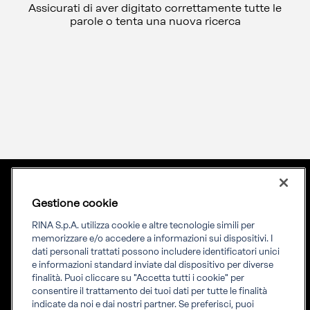
Assicurati di aver digitato correttamente tutte le
parole o tenta una nuova ricerca
Gestione cookie
Lingua
ITA
Priming your future
RINA S.p.A. utilizza cookie e altre tecnologie simili per
memorizzare e/o accedere a informazioni sui dispositivi. I
dati personali trattati possono includere identificatori unici
RINA Prime supporta i propri clienti nella transizione verso un
e informazioni standard inviate dal dispositivo per diverse
futuro più evoluto e sostenibile
finalità. Puoi cliccare su "Accetta tutti i cookie" per
consentire il trattamento dei tuoi dati per tutte le finalità
indicate da noi e dai nostri partner. Se preferisci, puoi