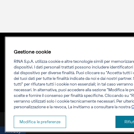
Gestione cookie
RINA S.p.A. utilizza cookie e altre tecnologie simili per memorizza
dispositivi. I dati personali trattati possono includere identificator
dal dispositivo per diverse finalità. Puoi cliccare su "Accetta tutti 
dei tuoi dati per tutte le finalità indicate da noi e dai nostri partner.
Priming your future
tutti" per rifiutare tutti i cookie non essenziali; in tal caso verrann
necessari. In alternativa, puoi accedere alla sezione "Modifica le pr
RINA Prime supporta i propri clienti nella
scelte e fornire il consenso per finalità specifiche. Cliccando su “Ri
verranno utilizzati solo i cookie tecnicamente necessari. Per ulterio
transizione verso un futuro più evoluto e
personalizzazione e la revoca, La invitiamo a consultare la nostra
C
sostenibile
RINA Prime Value Services S.p.A. P.IVA IT 09587170961
Modifica le preferenze
Rifiu
Privacy