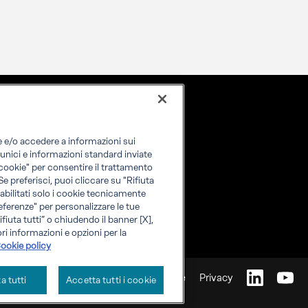
re e/o accedere a informazioni sui
i unici e informazioni standard inviate
i cookie" per consentire il trattamento
 Se preferisci, puoi cliccare su "Rifiuta
o abilitati solo i cookie tecnicamente
eferenze" per personalizzare le tue
fiuta tutti” o chiudendo il banner [X],
ri informazioni e opzioni per la
ookie policy
Cookie
Privacy
ta tutti
Accetta tutti i cookie